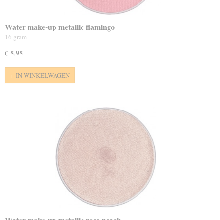
Water make-up metallic flamingo
16 gram
€ 5,95
IN WINKELWAGEN
Water make-up metallic rose peach