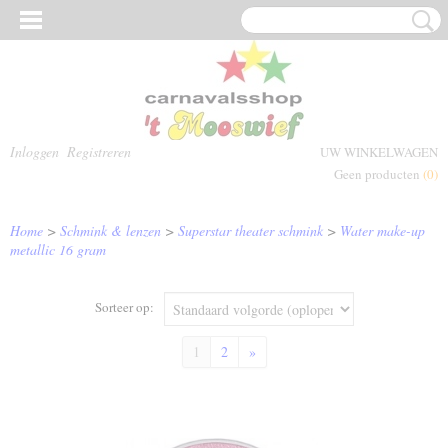
Inloggen
Registreren
UW WINKELWAGEN
Geen producten
(0)
Home
>
Schmink & lenzen
>
Superstar theater schmink
>
Water make-up
metallic 16 gram
Sorteer op:
1
2
»