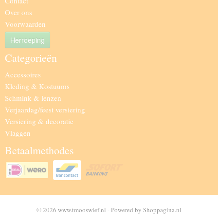
Contact
Over ons
Voorwaarden
Herroeping
Categorieën
Accessoires
Kleding & Kostuums
Schmink & lenzen
Verjaardag/feest versiering
Versiering & decoratie
Vlaggen
Betaalmethodes
© 2026 www.tmooswief.nl - Powered by Shoppagina.nl