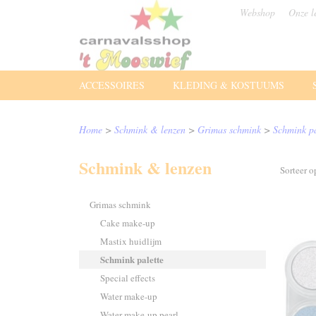
Webshop
Onze l
ACCESSOIRES
KLEDING & KOSTUUMS
Home
>
Schmink & lenzen
>
Grimas schmink
>
Schmink pa
Schmink & lenzen
Sorteer 
Grimas schmink
Cake make-up
Mastix huidlijm
Schmink palette
Special effects
Water make-up
Water make-up pearl