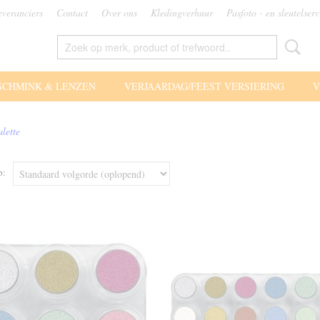
everanciers
Contact
Over ons
Kledingverhuur
Pasfoto - en sleutelserv
SCHMINK & LENZEN
VERJAARDAG/FEEST VERSIERING
V
lette
op: