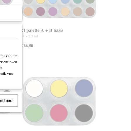
24 palette A + B basis
24 x 2.5 ml
€ 66,50
ties en het
rtentie- en
ie
ruik van
 akkoord