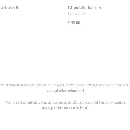
te basis B
12 palette basis A
ml
12 x 2.5 ml
€ 35,00
r beletteringen en stickers, spandoeken, vlaggen, canvasdoeken, relatiegeschenken en nog veel 
www.decksreclame.nl
Voor al uw feestartikelen, slingers, ballonnen etc...Kunt u terecht bij Panhuis Maastricht
www.panhuismaastricht.nl