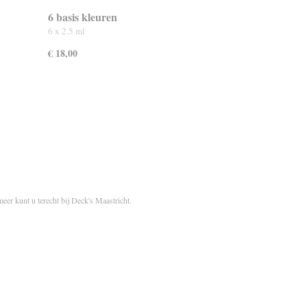
6 basis kleuren
6 x 2.5 ml
€ 18,00
meer kunt u terecht bij Deck's Maastricht.