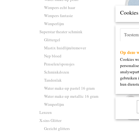
Wimpers echt haar
Cookies 
Wimpers fantasie
Wimperlijm
6 kleur
Superstar theater schmink
Toeste
6 x 2.5 m
Glittergel
Mastix huidlijm/remover
€ 18,00
Op deze w
Nep bloed
Cookies wo
Penselen/sponsjes
personalise
analysepart
Schminkdozen
gebruiken 
Tandenlak
hun dienste
Water make-up pastel 16 gram
Water make-up metallic 16 gram
Wimperlijm
Lenzen
X-sins Glitter
Gezicht glitters