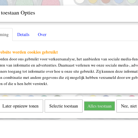
toestaan Opties
en pearl
12 kleuren pearl
mming
Details
Over
l
12 x 2.5 ml
€ 35,00
ebsite worden cookies gebruikt
rden door ons gebruikt voor verkeersanalyse, het aanbieden van sociale media-func
ren van informatie en advertenties. Daarnaast verlenen we onze sociale media-, adve
ners toegang tot informatie over hoe u onze site gebruikt. Zij kunnen deze informat
in combinatie met andere gegevens die zij mogelijk hebben verzameld door uw geb
n of die u hen hebt verstrekt.
Later opnieuw tonen
Selectie toestaan
Alles toestaan
Nee, niet