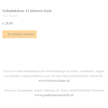
Schminkdoos 12 kleuren basis
12 x 5 gram
€ 29,95
IN WINKELWAGEN
Voor al uw textiel bedrukkingen,full color beletteringen en stickers, spandoeken, vlaggen,
canvasdoeken, relatiegeschenken en nog veel meer kunt u terecht bij Deck's Maastricht.
www.decksreclame.nl
Voor al uw feestartikelen, slingers, ballonnen etc...Kunt u terecht bij Panhuis Maastricht
www.panhuismaastricht.nl