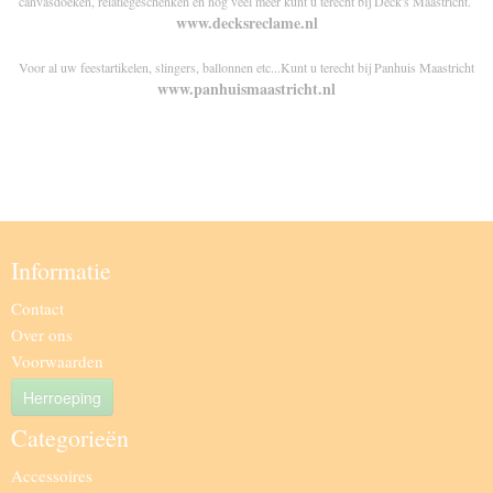
canvasdoeken, relatiegeschenken en nog veel meer kunt u terecht bij Deck's Maastricht.
www.decksreclame.nl
Voor al uw feestartikelen, slingers, ballonnen etc...Kunt u terecht bij Panhuis Maastricht
www.panhuismaastricht.nl
Informatie
Contact
Over ons
Voorwaarden
Herroeping
Categorieën
Accessoires