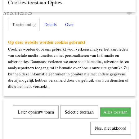
Cookies toestaan Opties
Specificaties
Productcode
Toestemming
Details
Over
Omschrijving
139-20.063
15 ml
Op deze website worden cookies gebruikt
Cookies worden door ons gebruikt voor verkeersanalyse, het aanbieden
van sociale media-functies en het personaliseren van informatie en
advertenties. Daarnaast verlenen we onze sociale media-, advertentie- en
analysepartners toegang tot informatie over hoe u onze site gebruikt. Zij
kunnen deze informatie gebruiken in combinatie met andere gegevens
Ook interessant
die zij mogelijk hebben verzameld door uw gebruik van hun diensten of
die u hen hebt verstrekt.
Later opnieuw tonen
Selectie toestaan
Alles toestaan
Nee, niet akkoord