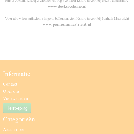
canvasdoeken, relatiegeschenken en nog veel meer kunt u terecht bij Deck's Maastricht.
www.decksreclame.nl
Voor al uw feestartikelen, slingers, ballonnen etc...Kunt u terecht bij Panhuis Maastricht
www.panhuismaastricht.nl
Informatie
Contact
Over ons
Voorwaarden
Herroeping
Categorieën
Accessoires