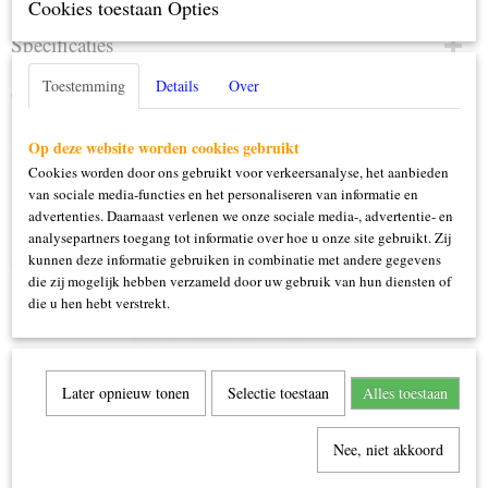
Cookies toestaan Opties
Specificaties
Productcode
Toestemming
Details
Over
Omschrijving
139-20.057
15 ml
Op deze website worden cookies gebruikt
Cookies worden door ons gebruikt voor verkeersanalyse, het aanbieden
van sociale media-functies en het personaliseren van informatie en
advertenties. Daarnaast verlenen we onze sociale media-, advertentie- en
analysepartners toegang tot informatie over hoe u onze site gebruikt. Zij
kunnen deze informatie gebruiken in combinatie met andere gegevens
Ook interessant
die zij mogelijk hebben verzameld door uw gebruik van hun diensten of
die u hen hebt verstrekt.
Later opnieuw tonen
Selectie toestaan
Alles toestaan
Nee, niet akkoord