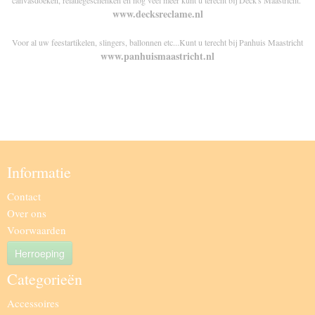
canvasdoeken, relatiegeschenken en nog veel meer kunt u terecht bij Deck's Maastricht.
www.decksreclame.nl
Voor al uw feestartikelen, slingers, ballonnen etc...Kunt u terecht bij Panhuis Maastricht
www.panhuismaastricht.nl
Informatie
Contact
Over ons
Voorwaarden
Herroeping
Categorieën
Accessoires