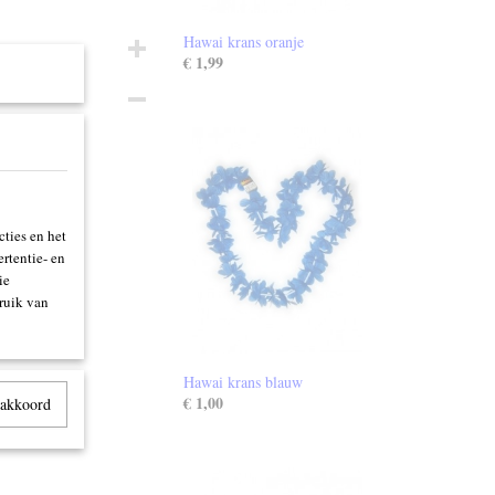
Hawai krans oranje
€ 1,99
ties en het
rtentie- en
ie
ruik van
Hawai krans blauw
€ 1,00
 akkoord