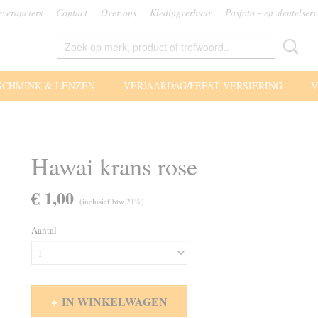
everanciers
Contact
Over ons
Kledingverhuur
Pasfoto - en sleutelserv
SCHMINK & LENZEN
VERJAARDAG/FEEST VERSIERING
V
Hawai krans rose
€ 1,00
(inclusief btw 21%)
Aantal
IN WINKELWAGEN