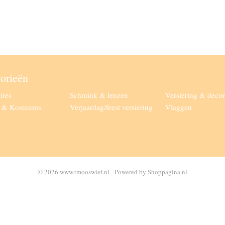
orieën
ires
Schmink & lenzen
Versiering & decor
g & Kostuums
Verjaardag/feest versiering
Vlaggen
© 2026 www.tmooswief.nl - Powered by Shoppagina.nl