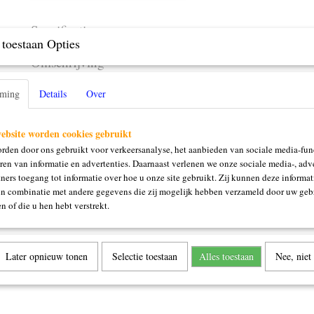
Specificaties
toestaan Opties
Productcode
87038
Omschrijving
rose
mming
Details
Over
ebsite worden cookies gebruikt
rden door ons gebruikt voor verkeersanalyse, het aanbieden van sociale media-func
ren van informatie en advertenties. Daarnaast verlenen we onze sociale media-, adve
ners toegang tot informatie over hoe u onze site gebruikt. Zij kunnen deze informat
in combinatie met andere gegevens die zij mogelijk hebben verzameld door uw geb
n of die u hen hebt verstrekt.
Later opnieuw tonen
Selectie toestaan
Alles toestaan
Nee, niet