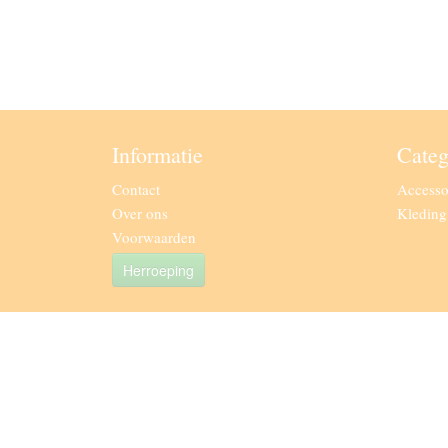
Informatie
Categ
Contact
Accesso
Over ons
Kledin
Voorwaarden
Herroeping