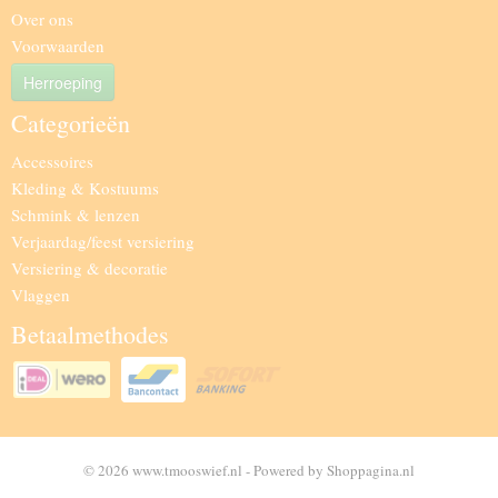
Over ons
Voorwaarden
Herroeping
Categorieën
Accessoires
Kleding & Kostuums
Schmink & lenzen
Verjaardag/feest versiering
Versiering & decoratie
Vlaggen
Betaalmethodes
© 2026 www.tmooswief.nl - Powered by Shoppagina.nl