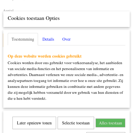
Aantal
Cookies toestaan Opties
Toestemming
Details
Over
IN WINKELWAGEN
Op deze website worden cookies gebruikt
Specificaties
Cookies worden door ons gebruikt voor verkeersanalyse, het aanbieden
van sociale media-functies en het personaliseren van informatie en
Productcode
Omschrijving
advertenties. Daarnaast verlenen we onze sociale media-, advertentie- en
43005
analysepartners toegang tot informatie over hoe u onze site gebruikt. Zij
125ml
kunnen deze informatie gebruiken in combinatie met andere gegevens
die zij mogelijk hebben verzameld door uw gebruik van hun diensten of
die u hen hebt verstrekt.
Ook interessant
Later opnieuw tonen
Selectie toestaan
Alles toestaan