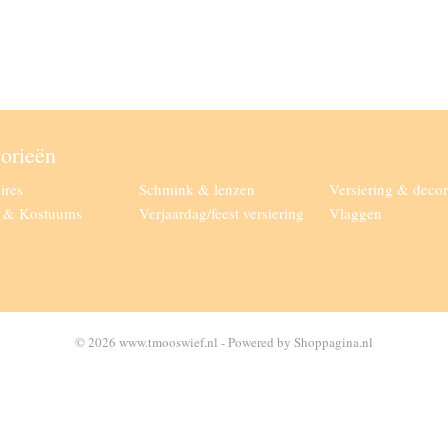
orieën
ires
Schmink & lenzen
Versiering & decor
g & Kostuums
Verjaardag/feest versiering
Vlaggen
© 2026 www.tmooswief.nl - Powered by Shoppagina.nl