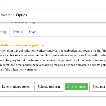
Specificaties
toestaan Opties
Productcode
43016
Omschrijving
125ml
mming
Details
Over
ebsite worden cookies gebruikt
rden door ons gebruikt voor verkeersanalyse, het aanbieden van sociale media-func
ren van informatie en advertenties. Daarnaast verlenen we onze sociale media-, adve
ners toegang tot informatie over hoe u onze site gebruikt. Zij kunnen deze informat
in combinatie met andere gegevens die zij mogelijk hebben verzameld door uw geb
n of die u hen hebt verstrekt.
Later opnieuw tonen
Selectie toestaan
Alles toestaan
Nee, niet