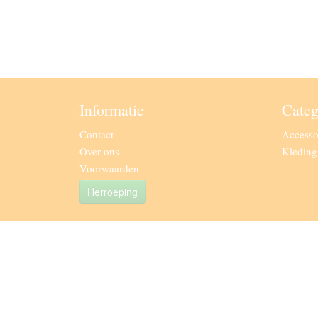
Informatie
Categ
Contact
Accesso
Over ons
Kledin
Voorwaarden
Herroeping