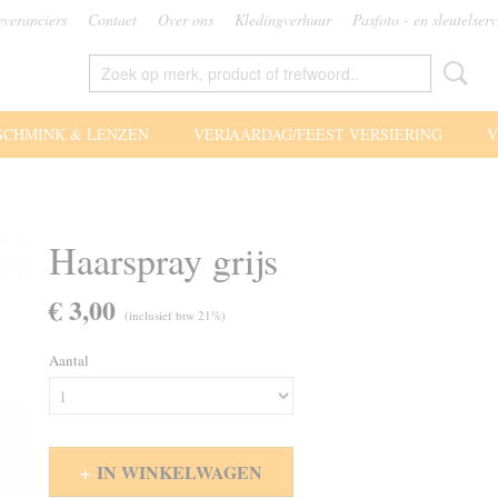
everanciers
Contact
Over ons
Kledingverhuur
Pasfoto - en sleutelserv
SCHMINK & LENZEN
VERJAARDAG/FEEST VERSIERING
V
Haarspray grijs
€ 3,00
(inclusief btw 21%)
Aantal
IN WINKELWAGEN