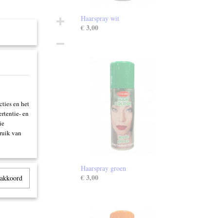
Haarspray wit
€ 3,00
ties en het
rtentie- en
ie
ruik van
Haarspray groen
€ 3,00
 akkoord