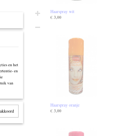
Haarspray wit
€ 3,00
ties en het
rtentie- en
ie
ruik van
Haarspray oranje
€ 3,00
 akkoord