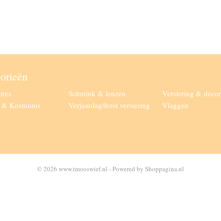
orieën
ires
Schmink & lenzen
Versiering & decor
g & Kostuums
Verjaardag/feest versiering
Vlaggen
© 2026 www.tmooswief.nl - Powered by Shoppagina.nl