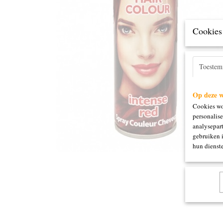
Cookies 
Toeste
Op deze w
Cookies wo
personalise
analysepart
gebruiken 
hun dienste