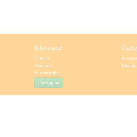
Informatie
Categ
Contact
Accesso
Over ons
Kledin
Voorwaarden
Herroeping