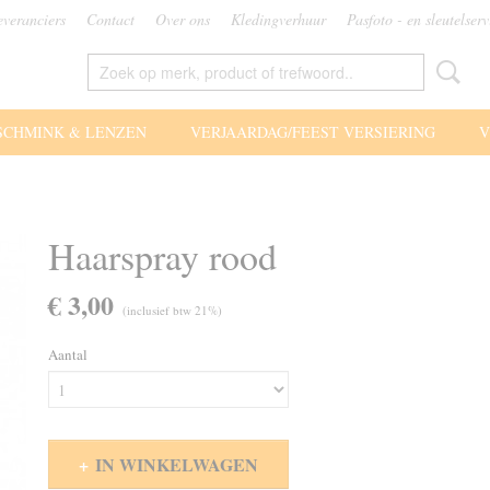
everanciers
Contact
Over ons
Kledingverhuur
Pasfoto - en sleutelserv
SCHMINK & LENZEN
VERJAARDAG/FEEST VERSIERING
V
Haarspray rood
€ 3,00
(inclusief btw 21%)
Aantal
IN WINKELWAGEN