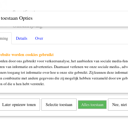
Specificaties
toestaan Opties
Productcode
43000
Omschrijving
125ml
mming
Details
Over
ebsite worden cookies gebruikt
rden door ons gebruikt voor verkeersanalyse, het aanbieden van sociale media-func
ren van informatie en advertenties. Daarnaast verlenen we onze sociale media-, adve
ners toegang tot informatie over hoe u onze site gebruikt. Zij kunnen deze informat
in combinatie met andere gegevens die zij mogelijk hebben verzameld door uw geb
n of die u hen hebt verstrekt.
Later opnieuw tonen
Selectie toestaan
Alles toestaan
Nee, niet