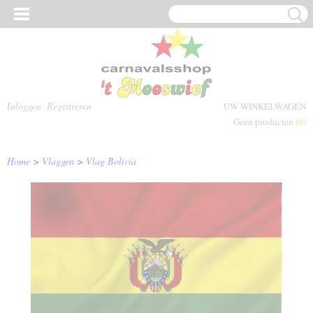
Inloggen
Registreren
UW WINKELWAGEN
Geen producten
(0)
Home
>
Vlaggen
>
Vlag Bolivia