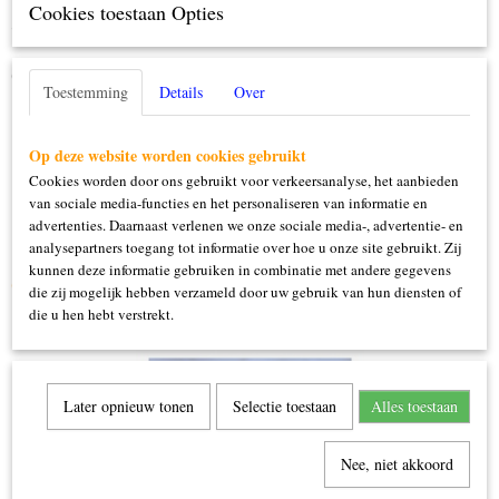
Cookies toestaan Opties
Specificaties
Productcode
Omschrijving
447200-185
Toestemming
Details
Over
100x150cm
100% polyester
Op deze website worden cookies gebruikt
Cookies worden door ons gebruikt voor verkeersanalyse, het aanbieden
van sociale media-functies en het personaliseren van informatie en
advertenties. Daarnaast verlenen we onze sociale media-, advertentie- en
analysepartners toegang tot informatie over hoe u onze site gebruikt. Zij
kunnen deze informatie gebruiken in combinatie met andere gegevens
Ook interessant
die zij mogelijk hebben verzameld door uw gebruik van hun diensten of
die u hen hebt verstrekt.
Later opnieuw tonen
Selectie toestaan
Alles toestaan
Nee, niet akkoord