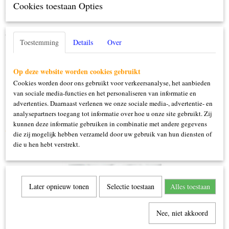
Cookies toestaan Opties
Specificaties
Productcode
Omschrijving
447200-111
Toestemming
Details
Over
100x150cm
100% polyester
Op deze website worden cookies gebruikt
Cookies worden door ons gebruikt voor verkeersanalyse, het aanbieden
van sociale media-functies en het personaliseren van informatie en
advertenties. Daarnaast verlenen we onze sociale media-, advertentie- en
analysepartners toegang tot informatie over hoe u onze site gebruikt. Zij
kunnen deze informatie gebruiken in combinatie met andere gegevens
Ook interessant
die zij mogelijk hebben verzameld door uw gebruik van hun diensten of
die u hen hebt verstrekt.
Later opnieuw tonen
Selectie toestaan
Alles toestaan
Nee, niet akkoord