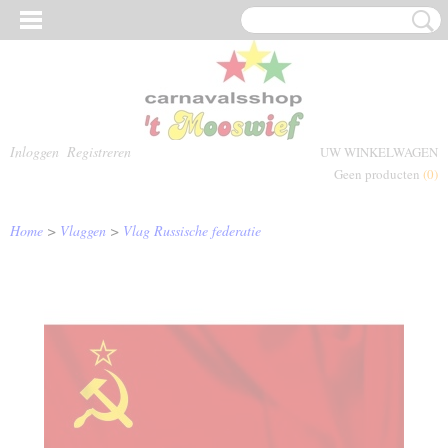
Inloggen
Registreren
UW WINKELWAGEN
Geen producten
(0)
Home
>
Vlaggen
>
Vlag Russische federatie