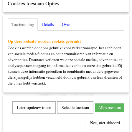
Cookies toestaan Opties
Specificaties
Productcode
Omschrijving
447200-105
Toestemming
Details
Over
100x150cm
100% polyester
Op deze website worden cookies gebruikt
Cookies worden door ons gebruikt voor verkeersanalyse, het aanbieden
van sociale media-functies en het personaliseren van informatie en
advertenties. Daarnaast verlenen we onze sociale media-, advertentie- en
analysepartners toegang tot informatie over hoe u onze site gebruikt. Zij
kunnen deze informatie gebruiken in combinatie met andere gegevens
Ook interessant
die zij mogelijk hebben verzameld door uw gebruik van hun diensten of
die u hen hebt verstrekt.
Later opnieuw tonen
Selectie toestaan
Alles toestaan
Nee, niet akkoord