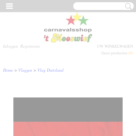
Inloggen
Registreren
UW WINKELWAGEN
Geen producten
(0)
Home
>
Vlaggen
>
Vlag Duitsland