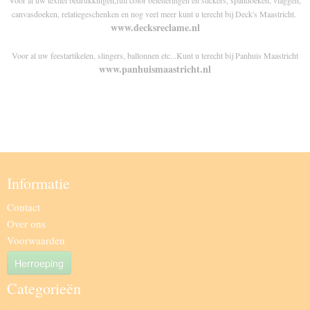
Voor al uw textiel bedrukkingen,full color beletteringen en stickers, spandoeken, vlaggen,
canvasdoeken, relatiegeschenken en nog veel meer kunt u terecht bij Deck's Maastricht.
www.decksreclame.nl
Voor al uw feestartikelen, slingers, ballonnen etc...Kunt u terecht bij Panhuis Maastricht
www.panhuismaastricht.nl
Informatie
Contact
Over ons
Voorwaarden
Herroeping
Categorieën