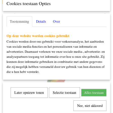
Cookies toestaan Opties
Specificaties
Toestemming
Details
Over
Productcode
Omschrijving
94968
Op deze website worden cookies gebruikt
Vlaggenlijn 10m
Cookies worden door ons gebruikt voor verkeersanalyse, het aanbieden
van sociale media-functies en het personaliseren van informatie en
advertenties. Daarnaast verlenen we onze sociale media-, advertentie- en
analysepartners toegang tot informatie over hoe u onze site gebruikt. Zij
kunnen deze informatie gebruiken in combinatie met andere gegevens
Ook interessant
die zij mogelijk hebben verzameld door uw gebruik van hun diensten of
die u hen hebt verstrekt.
Later opnieuw tonen
Selectie toestaan
Alles toestaan
Nee, niet akkoord