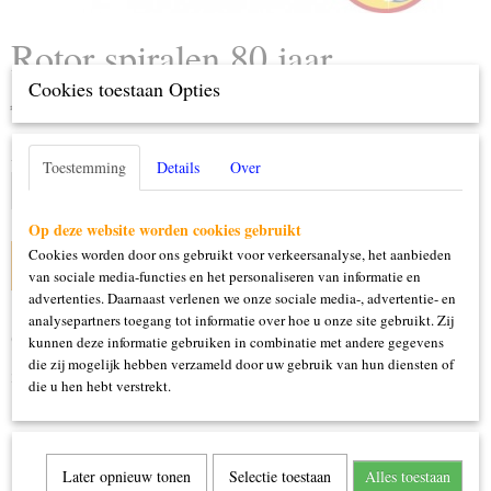
Rotor spiralen 80 jaar
Cookies toestaan Opties
€ 2,25
(inclusief btw 21%)
Aantal
Toestemming
Details
Over
Op deze website worden cookies gebruikt
Cookies worden door ons gebruikt voor verkeersanalyse, het aanbieden
IN WINKELWAGEN
van sociale media-functies en het personaliseren van informatie en
advertenties. Daarnaast verlenen we onze sociale media-, advertentie- en
analysepartners toegang tot informatie over hoe u onze site gebruikt. Zij
Omschrijving
kunnen deze informatie gebruiken in combinatie met andere gegevens
die zij mogelijk hebben verzameld door uw gebruik van hun diensten of
3 stuks
die u hen hebt verstrekt.
Later opnieuw tonen
Selectie toestaan
Alles toestaan