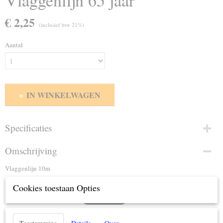
Vlaggenlijn 65 jaar
€ 2,25
(inclusief btw 21%)
Aantal
IN WINKELWAGEN
Specificaties
Productcode
Omschrijving
405519
Vlaggenlijn 10m
Cookies toestaan Opties