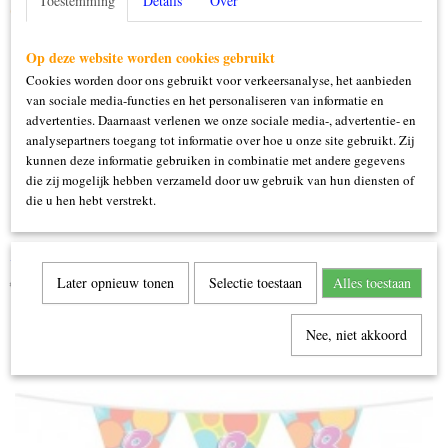
Toestemming
Details
Over
Ook interessant
Op deze website worden cookies gebruikt
Cookies worden door ons gebruikt voor verkeersanalyse, het aanbieden
van sociale media-functies en het personaliseren van informatie en
advertenties. Daarnaast verlenen we onze sociale media-, advertentie- en
analysepartners toegang tot informatie over hoe u onze site gebruikt. Zij
kunnen deze informatie gebruiken in combinatie met andere gegevens
die zij mogelijk hebben verzameld door uw gebruik van hun diensten of
die u hen hebt verstrekt.
Vlaggenlijn 60 jaar
€ 2,25
Later opnieuw tonen
Selectie toestaan
Alles toestaan
Nee, niet akkoord