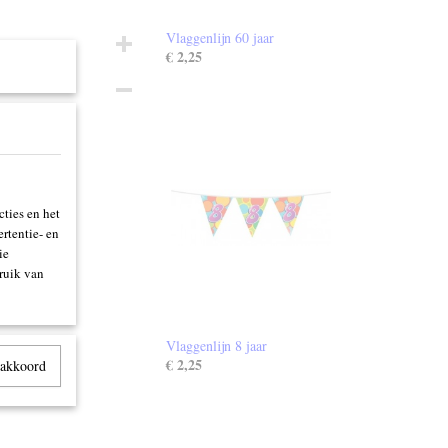
Vlaggenlijn 60 jaar
€ 2,25
ties en het
rtentie- en
ie
ruik van
Vlaggenlijn 8 jaar
€ 2,25
 akkoord