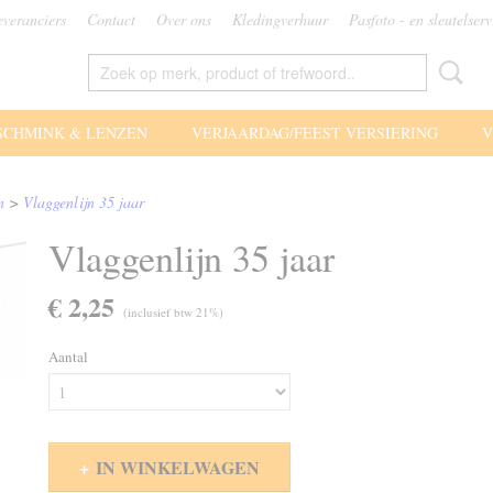
everanciers
Contact
Over ons
Kledingverhuur
Pasfoto - en sleutelserv
SCHMINK & LENZEN
VERJAARDAG/FEEST VERSIERING
V
n
>
Vlaggenlijn 35 jaar
Vlaggenlijn 35 jaar
€ 2,25
(inclusief btw 21%)
Aantal
IN WINKELWAGEN