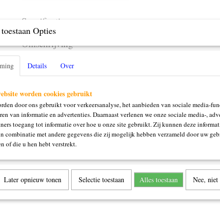
Specificaties
toestaan Opties
Productcode
405536
Omschrijving
Vlaggenlijn 10m
mming
Details
Over
ebsite worden cookies gebruikt
rden door ons gebruikt voor verkeersanalyse, het aanbieden van sociale media-func
ren van informatie en advertenties. Daarnaast verlenen we onze sociale media-, adve
ners toegang tot informatie over hoe u onze site gebruikt. Zij kunnen deze informat
in combinatie met andere gegevens die zij mogelijk hebben verzameld door uw geb
n of die u hen hebt verstrekt.
Later opnieuw tonen
Selectie toestaan
Alles toestaan
Nee, niet