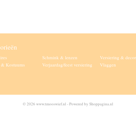
orieën
ires
Schmink & lenzen
Versiering & decor
g & Kostuums
Verjaardag/feest versiering
Vlaggen
© 2026 www.tmooswief.nl - Powered by Shoppagina.nl