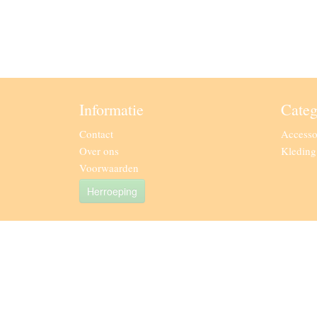
Informatie
Categ
Contact
Accesso
Over ons
Kledin
Voorwaarden
Herroeping