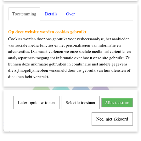
8 stuks 30cm
Toestemming
Details
Over
Op deze website worden cookies gebruikt
Cookies worden door ons gebruikt voor verkeersanalyse, het aanbieden
Ook interessant
van sociale media-functies en het personaliseren van informatie en
advertenties. Daarnaast verlenen we onze sociale media-, advertentie- en
analysepartners toegang tot informatie over hoe u onze site gebruikt. Zij
kunnen deze informatie gebruiken in combinatie met andere gegevens
die zij mogelijk hebben verzameld door uw gebruik van hun diensten of
die u hen hebt verstrekt.
Later opnieuw tonen
Selectie toestaan
Alles toestaan
Nee, niet akkoord
Ballonnen 8 jaar
€ 2,99