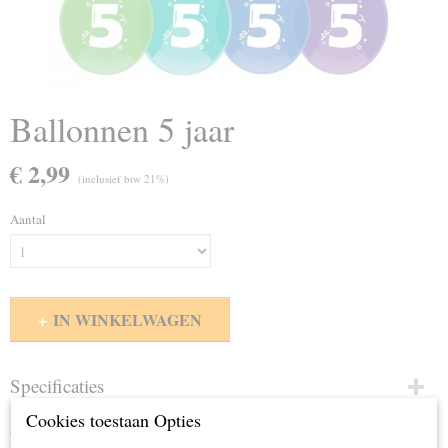
Ballonnen 5 jaar
€ 2,99
(inclusief btw 21%)
Aantal
IN WINKELWAGEN
Specificaties
Cookies toestaan Opties
Productcode
Omschrijving
442205