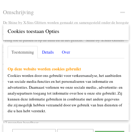
Omschrijving
De Shine by X-Sins Glitters worden gemaakt en samengesteld onder de hoogste
kwaliteit eisen en materialen.
Cookies toestaan Opties
Onze glitters worden gemengd met een samenstelling van cosmetische gel die
veilig toe te passen is op de huid en in het gezicht. Shine by X-Sins Glitters
zijn gemaakt om nog meer ”shine” te geven aan jou speciaal moment. Willen
onze kleintjes ook mee shinen? Dan zijn onze glitters in verschillende
Toestemming
Details
Over
kleursamenstellingen hiervoor de juiste keus!, let wel goed op dat het niet in
de oogjes gewreven kan worden. De X-Sins glitters kunnen het beste bewaard
Op deze website worden cookies gebruikt
worden op kamertempratuur, te lage of hoge tempraturen kunnen de structuur
van de samenstelling veranderen.
Cookies worden door ons gebruikt voor verkeersanalyse, het aanbieden
Om de X-Sins Glitters het beste aan te brengen raden wij aan om dit met
van sociale media-functies en het personaliseren van informatie en
(schone) vingertoppen te doen of deze met een kwast/penseel aan te brengen.
advertenties. Daarnaast verlenen we onze sociale media-, advertentie- en
(! Het is niet veilig om de glitters op de oogleden of dicht bij de ogen te
analysepartners toegang tot informatie over hoe u onze site gebruikt. Zij
gebruiken !)
kunnen deze informatie gebruiken in combinatie met andere gegevens
Ingrediënten Parfum, H20, Panthenol (pro-vitamin B5), Aloe Barbadensis Leaf
die zij mogelijk hebben verzameld door uw gebruik van hun diensten of
Juice, Triethanolamine, VP/VA Copolymer, Glycerine, Carbomer, Sodium
die u hen hebt verstrekt.
hydroxymethylglycinate, Sorbitan Laurate, aluminium Glitters. Na opening
12 maanden houdbaar