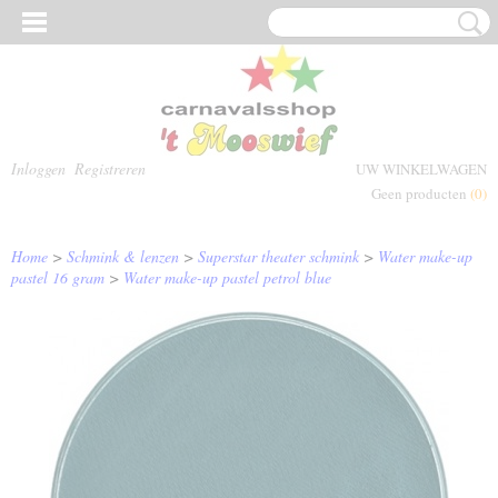
Inloggen
Registreren
UW WINKELWAGEN
Geen producten
(0)
Home
>
Schmink & lenzen
>
Superstar theater schmink
>
Water make-up
pastel 16 gram
>
Water make-up pastel petrol blue