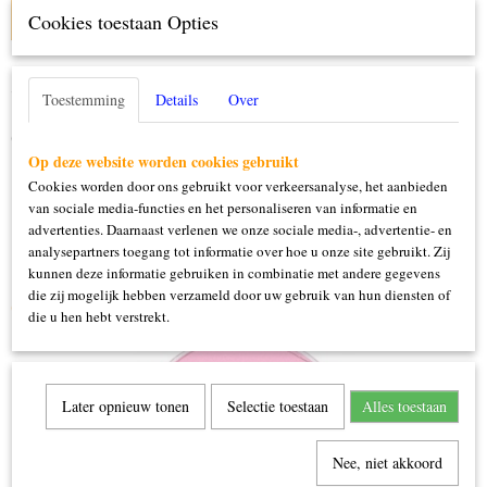
IN WINKELWAGEN
Cookies toestaan Opties
Specificaties
Toestemming
Details
Over
Productcode
Omschrijving
139-84.173
Op deze website worden cookies gebruikt
16 gram
Cookies worden door ons gebruikt voor verkeersanalyse, het aanbieden
van sociale media-functies en het personaliseren van informatie en
advertenties. Daarnaast verlenen we onze sociale media-, advertentie- en
analysepartners toegang tot informatie over hoe u onze site gebruikt. Zij
kunnen deze informatie gebruiken in combinatie met andere gegevens
die zij mogelijk hebben verzameld door uw gebruik van hun diensten of
Ook interessant
die u hen hebt verstrekt.
Later opnieuw tonen
Selectie toestaan
Alles toestaan
Nee, niet akkoord