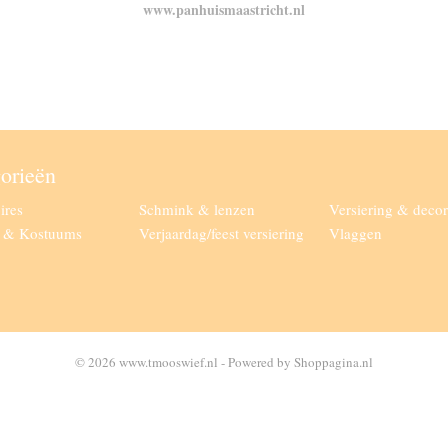
www.panhuismaastricht.nl
orieën
ires
Schmink & lenzen
Versiering & decor
g & Kostuums
Verjaardag/feest versiering
Vlaggen
© 2026 www.tmooswief.nl - Powered by Shoppagina.nl