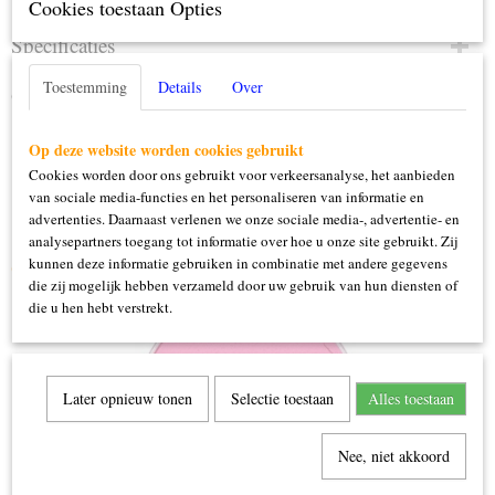
Cookies toestaan Opties
Specificaties
Productcode
Toestemming
Details
Over
Omschrijving
139-84.026
16 gram
Op deze website worden cookies gebruikt
Cookies worden door ons gebruikt voor verkeersanalyse, het aanbieden
van sociale media-functies en het personaliseren van informatie en
advertenties. Daarnaast verlenen we onze sociale media-, advertentie- en
analysepartners toegang tot informatie over hoe u onze site gebruikt. Zij
kunnen deze informatie gebruiken in combinatie met andere gegevens
Ook interessant
die zij mogelijk hebben verzameld door uw gebruik van hun diensten of
die u hen hebt verstrekt.
Later opnieuw tonen
Selectie toestaan
Alles toestaan
Nee, niet akkoord