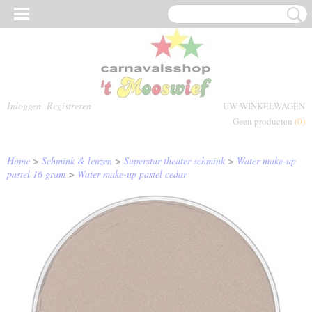
Inloggen
Registreren
UW WINKELWAGEN
Geen producten
(0)
Home
>
Schmink & lenzen
>
Superstar theater schmink
>
Water make-up
pastel 16 gram
>
Water make-up pastel cedar