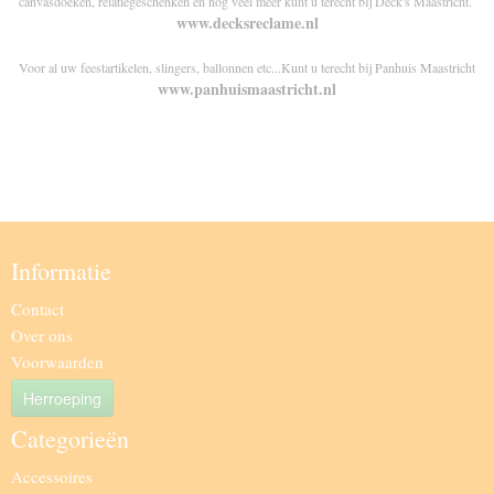
canvasdoeken, relatiegeschenken en nog veel meer kunt u terecht bij Deck's Maastricht.
www.decksreclame.nl
Voor al uw feestartikelen, slingers, ballonnen etc...Kunt u terecht bij Panhuis Maastricht
www.panhuismaastricht.nl
Informatie
Contact
Over ons
Voorwaarden
Herroeping
Categorieën
Accessoires