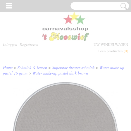
Inloggen
Registreren
UW WINKELWAGEN
Geen producten
(0)
Home
>
Schmink & lenzen
>
Superstar theater schmink
>
Water make-up
pastel 16 gram
>
Water make-up pastel dark brown