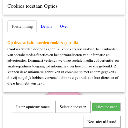
IN WINKELWAGEN
Cookies toestaan Opties
Specificaties
Toestemming
Details
Over
Productcode
Omschrijving
139-84.025
Op deze website worden cookies gebruikt
16 gram
Cookies worden door ons gebruikt voor verkeersanalyse, het aanbieden
van sociale media-functies en het personaliseren van informatie en
advertenties. Daarnaast verlenen we onze sociale media-, advertentie- en
analysepartners toegang tot informatie over hoe u onze site gebruikt. Zij
kunnen deze informatie gebruiken in combinatie met andere gegevens
die zij mogelijk hebben verzameld door uw gebruik van hun diensten of
Ook interessant
die u hen hebt verstrekt.
Later opnieuw tonen
Selectie toestaan
Alles toestaan
Nee, niet akkoord