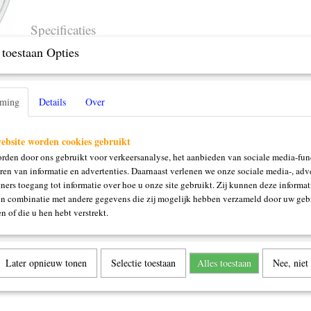
Specificaties
toestaan Opties
Productcode
139-84.022
Omschrijving
16 gram
mming
Details
Over
ebsite worden cookies gebruikt
rden door ons gebruikt voor verkeersanalyse, het aanbieden van sociale media-func
ren van informatie en advertenties. Daarnaast verlenen we onze sociale media-, adve
ners toegang tot informatie over hoe u onze site gebruikt. Zij kunnen deze informat
in combinatie met andere gegevens die zij mogelijk hebben verzameld door uw geb
n of die u hen hebt verstrekt.
Later opnieuw tonen
Selectie toestaan
Alles toestaan
Nee, niet