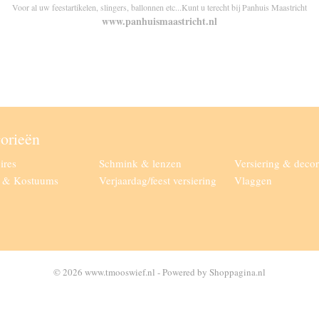
Voor al uw feestartikelen, slingers, ballonnen etc...Kunt u terecht bij Panhuis Maastricht
www.panhuismaastricht.nl
orieën
ires
Schmink & lenzen
Versiering & decor
g & Kostuums
Verjaardag/feest versiering
Vlaggen
© 2026 www.tmooswief.nl - Powered by Shoppagina.nl