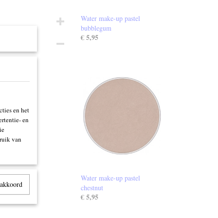
Water make-up pastel
bubblegum
€ 5,95
ties en het
rtentie- en
ie
ruik van
Water make-up pastel
 akkoord
chestnut
€ 5,95