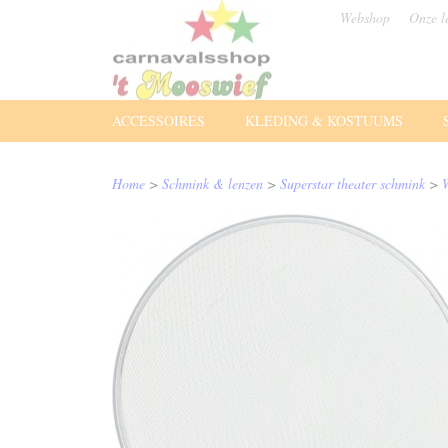
Webshop
Onze l
ACCESSOIRES
KLEDING & KOSTUUMS
Home
>
Schmink & lenzen
>
Superstar theater schmink
>