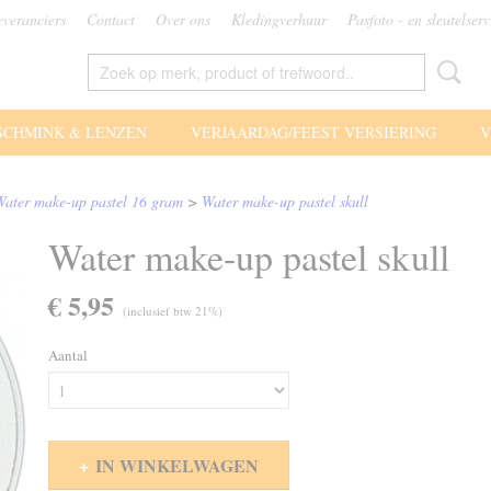
everanciers
Contact
Over ons
Kledingverhuur
Pasfoto - en sleutelserv
SCHMINK & LENZEN
VERJAARDAG/FEEST VERSIERING
V
Water make-up pastel 16 gram
>
Water make-up pastel skull
Water make-up pastel skull
€ 5,95
(inclusief btw 21%)
Aantal
IN WINKELWAGEN