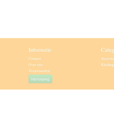
Informatie
Categ
Contact
Accesso
Over ons
Kledin
Voorwaarden
Herroeping