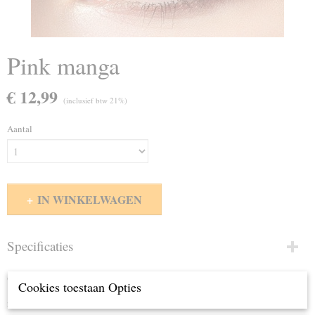
Pink manga
€ 12,99
(inclusief btw 21%)
Aantal
IN WINKELWAGEN
Specificaties
Productcode
Omschrijving
Cookies toestaan Opties
31
maand lenzen