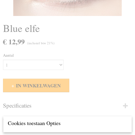
Blue elfe
€ 12,99
(inclusief btw 21%)
Aantal
IN WINKELWAGEN
Specificaties
Productcode
Omschrijving
Cookies toestaan Opties
12
maand lenzen