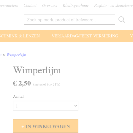
everanciers
Contact
Over ons
Kledingverhuur
Pasfoto - en sleutelserv
SCHMINK & LENZEN
VERJAARDAG/FEEST VERSIERING
V
m
>
Wimperlijm
Wimperlijm
€ 2,50
(inclusief btw 21%)
Aantal
IN WINKELWAGEN