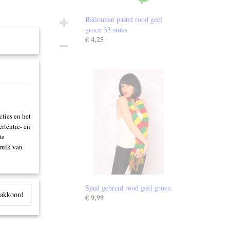
Ballonnen pastel rood geel
groen 33 stuks
€ 4,25
ties en het
rtentie- en
ie
ruik van
Sjaal gebreid rood geel groen
 akkoord
€ 9,99