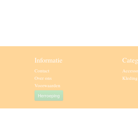
Informatie
Categ
Contact
Accesso
Over ons
Kledin
Voorwaarden
Herroeping