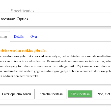
Specificaties
toestaan Opties
Productcode
40149
Omschrijving
0.70 ml
mming
Details
Over
ebsite worden cookies gebruikt
rden door ons gebruikt voor verkeersanalyse, het aanbieden van sociale media-func
ren van informatie en advertenties. Daarnaast verlenen we onze sociale media-, adve
ners toegang tot informatie over hoe u onze site gebruikt. Zij kunnen deze informat
in combinatie met andere gegevens die zij mogelijk hebben verzameld door uw geb
n of die u hen hebt verstrekt.
Later opnieuw tonen
Selectie toestaan
Alles toestaan
Nee, niet