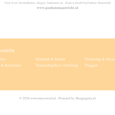
Voor al uw feestartikelen, slingers, ballonnen etc...Kunt u terecht bij Panhuis Maastricht
www.panhuismaastricht.nl
orieën
ires
Schmink & lenzen
Versiering & decor
g & Kostuums
Verjaardag/feest versiering
Vlaggen
© 2026 www.tmooswief.nl - Powered by Shoppagina.nl