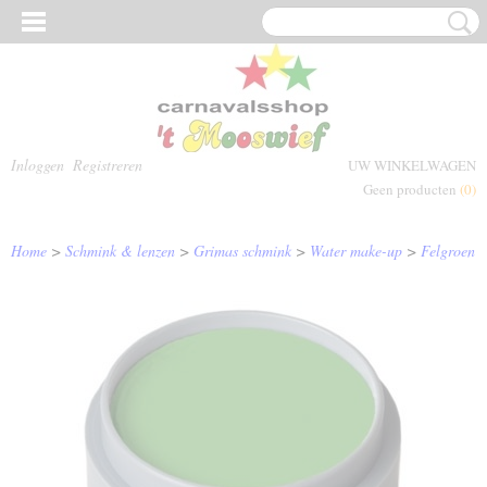
Inloggen
Registreren
UW WINKELWAGEN
Geen producten
(0)
Home
>
Schmink & lenzen
>
Grimas schmink
>
Water make-up
>
Felgroen