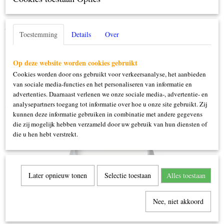
Specificaties
Productcode
Omschrijving
Toestemming
Details
Over
407
15 ml
Op deze website worden cookies gebruikt
Cookies worden door ons gebruikt voor verkeersanalyse, het aanbieden
van sociale media-functies en het personaliseren van informatie en
advertenties. Daarnaast verlenen we onze sociale media-, advertentie- en
analysepartners toegang tot informatie over hoe u onze site gebruikt. Zij
Ook interessant
kunnen deze informatie gebruiken in combinatie met andere gegevens
die zij mogelijk hebben verzameld door uw gebruik van hun diensten of
die u hen hebt verstrekt.
Later opnieuw tonen
Selectie toestaan
Alles toestaan
Nee, niet akkoord