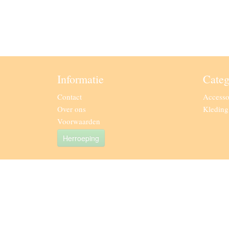
Informatie
Categ
Contact
Accesso
Over ons
Kledin
Voorwaarden
Herroeping