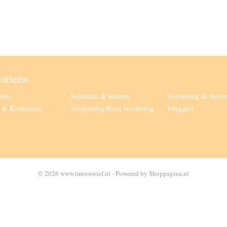
orieën
ires
Schmink & lenzen
Versiering & decor
g & Kostuums
Verjaardag/feest versiering
Vlaggen
© 2026 www.tmooswief.nl - Powered by Shoppagina.nl