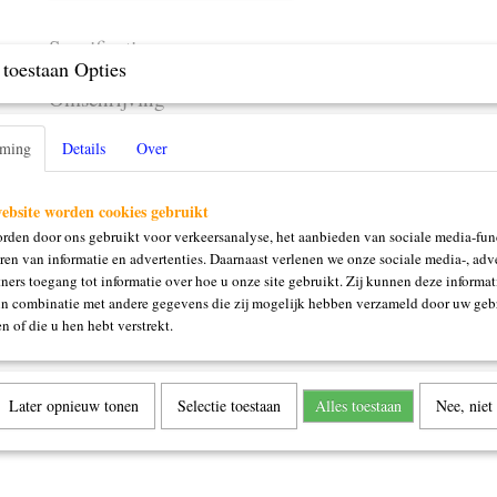
Specificaties
toestaan Opties
Productcode
3284
Omschrijving
Deel/delen: jurk/cape/riem
mming
Details
Over
ebsite worden cookies gebruikt
rden door ons gebruikt voor verkeersanalyse, het aanbieden van sociale media-func
ren van informatie en advertenties. Daarnaast verlenen we onze sociale media-, adve
ners toegang tot informatie over hoe u onze site gebruikt. Zij kunnen deze informat
in combinatie met andere gegevens die zij mogelijk hebben verzameld door uw geb
n of die u hen hebt verstrekt.
Later opnieuw tonen
Selectie toestaan
Alles toestaan
Nee, niet