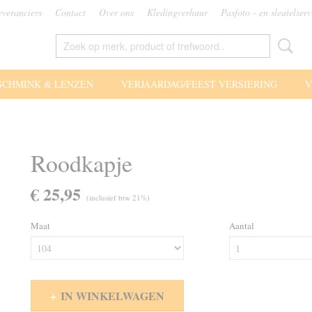
everanciers
Contact
Over ons
Kledingverhuur
Pasfoto - en sleutelserv
SCHMINK & LENZEN
VERJAARDAG/FEEST VERSIERING
V
Roodkapje
€ 25,95
(inclusief btw 21%)
Maat
Aantal
IN WINKELWAGEN