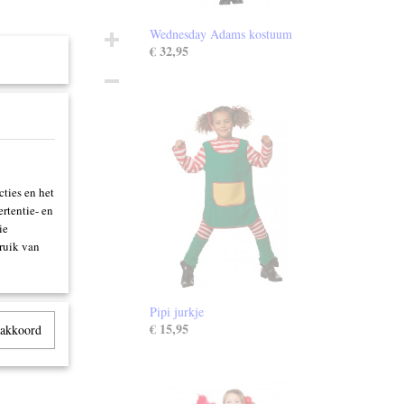
Wednesday Adams kostuum
€ 32,95
ties en het
rtentie- en
ie
ruik van
Pipi jurkje
€ 15,95
 akkoord