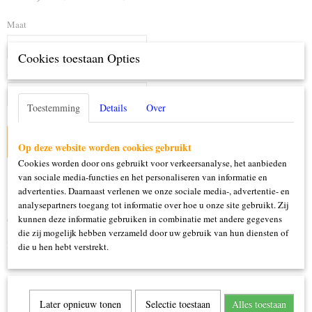
Maat
Cookies toestaan Opties
Aantal
Toestemming
Details
Over
IN WINKELWAGEN
Op deze website worden cookies gebruikt
Cookies worden door ons gebruikt voor verkeersanalyse, het aanbieden
van sociale media-functies en het personaliseren van informatie en
Specificaties
advertenties. Daarnaast verlenen we onze sociale media-, advertentie- en
analysepartners toegang tot informatie over hoe u onze site gebruikt. Zij
Productcode
Omschrijving
kunnen deze informatie gebruiken in combinatie met andere gegevens
583-202
die zij mogelijk hebben verzameld door uw gebruik van hun diensten of
Deel/delen: jurk/riem
die u hen hebt verstrekt.
Later opnieuw tonen
Selectie toestaan
Alles toestaan