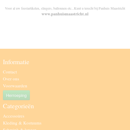
Voor al uw feestartikelen, slingers, ballonnen etc...Kunt u terecht bij Panhuis Maastricht
www.panhuismaastricht.nl
Informatie
Contact
Over ons
Voorwaarden
Herroeping
Categorieën
Accessoires
Kleding & Kostuums
Schmink & lenzen