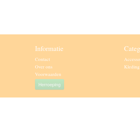
Informatie
Categ
Contact
Accesso
Over ons
Kledin
Voorwaarden
Herroeping