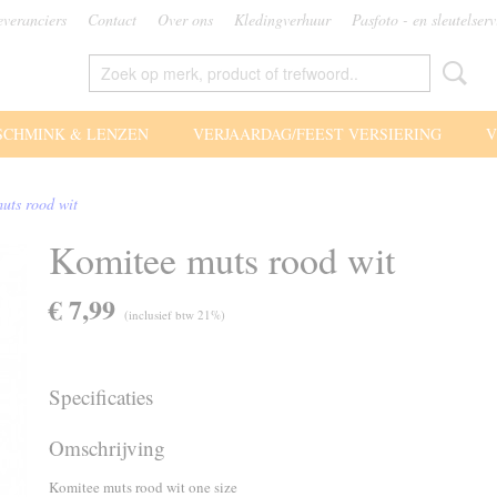
everanciers
Contact
Over ons
Kledingverhuur
Pasfoto - en sleutelserv
SCHMINK & LENZEN
VERJAARDAG/FEEST VERSIERING
V
uts rood wit
Komitee muts rood wit
€ 7,99
(inclusief btw 21%)
Specificaties
Productcode
75698
Omschrijving
Komitee muts rood wit one size