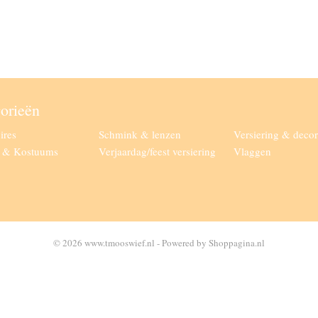
orieën
ires
Schmink & lenzen
Versiering & decor
g & Kostuums
Verjaardag/feest versiering
Vlaggen
© 2026 www.tmooswief.nl - Powered by Shoppagina.nl