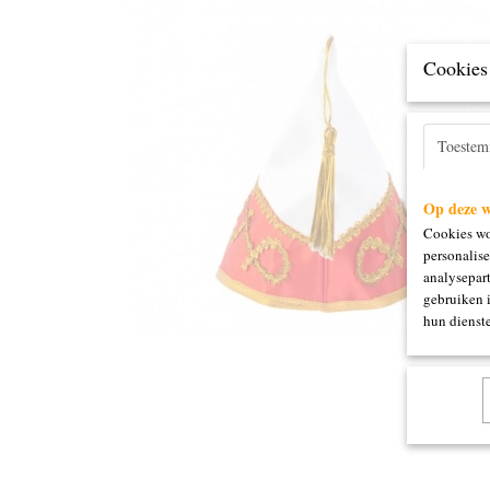
Cookies 
Toeste
Op deze w
Cookies wo
personalise
analysepart
gebruiken 
hun dienste