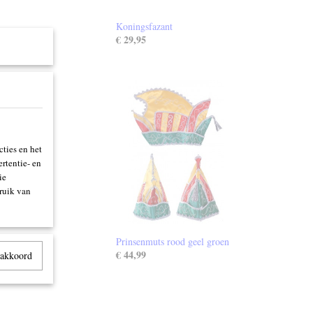
Koningsfazant
€ 29,95
ties en het
rtentie- en
ie
ruik van
Prinsenmuts rood geel groen
€ 44,99
 akkoord