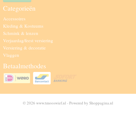
Categorieën
Accessoires
Kleding & Kostuums
Schmink & lenzen
Verjaardag/feest versiering
Versiering & decoratie
Vlaggen
Betaalmethodes
© 2026 www.tmooswief.nl - Powered by Shoppagina.nl