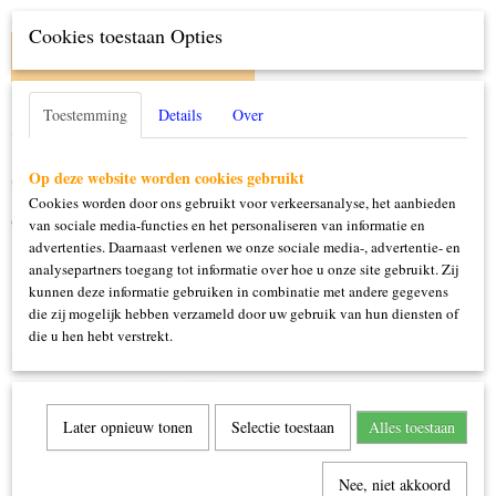
Cookies toestaan Opties
IN WINKELWAGEN
Toestemming
Details
Over
Specificaties
Productcode
Op deze website worden cookies gebruikt
Omschrijving
10824
Cookies worden door ons gebruikt voor verkeersanalyse, het aanbieden
one size
van sociale media-functies en het personaliseren van informatie en
advertenties. Daarnaast verlenen we onze sociale media-, advertentie- en
analysepartners toegang tot informatie over hoe u onze site gebruikt. Zij
kunnen deze informatie gebruiken in combinatie met andere gegevens
die zij mogelijk hebben verzameld door uw gebruik van hun diensten of
die u hen hebt verstrekt.
Ook interessant
Later opnieuw tonen
Selectie toestaan
Alles toestaan
Nee, niet akkoord