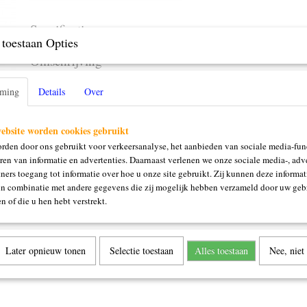
Specificaties
toestaan Opties
Productcode
5493D
Omschrijving
Diadeem
mming
Details
Over
ebsite worden cookies gebruikt
rden door ons gebruikt voor verkeersanalyse, het aanbieden van sociale media-func
ren van informatie en advertenties. Daarnaast verlenen we onze sociale media-, adve
ners toegang tot informatie over hoe u onze site gebruikt. Zij kunnen deze informat
in combinatie met andere gegevens die zij mogelijk hebben verzameld door uw geb
n of die u hen hebt verstrekt.
Later opnieuw tonen
Selectie toestaan
Alles toestaan
Nee, niet