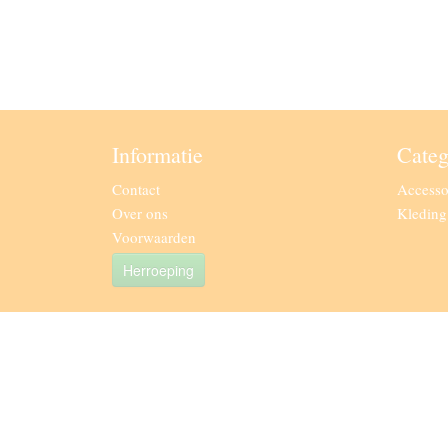
Informatie
Categ
Contact
Accesso
Over ons
Kledin
Voorwaarden
Herroeping