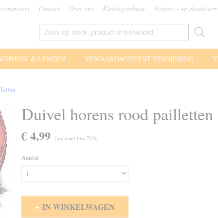
everanciers
Contact
Over ons
Kledingverhuur
Pasfoto - en sleutelserv
SCHMINK & LENZEN
VERJAARDAG/FEEST VERSIERING
V
letten
Duivel horens rood pailletten
€ 4,99
(inclusief btw 21%)
Aantal
IN WINKELWAGEN