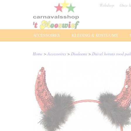
Webshop
Onze l
ACCESSOIRES
KLEDING & KOSTUUMS
Home
>
Accessoires
>
Diadeems
>
Duivel horens rood pail