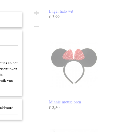
Engel halo wit
€ 3,99
ties en het
rtentie- en
ie
ruik van
Minnie mouse oren
€ 3,50
 akkoord