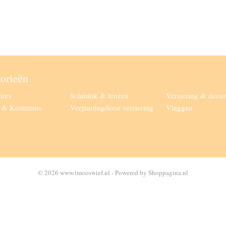
orieën
ires
Schmink & lenzen
Versiering & decor
g & Kostuums
Verjaardag/feest versiering
Vlaggen
© 2026 www.tmooswief.nl - Powered by Shoppagina.nl