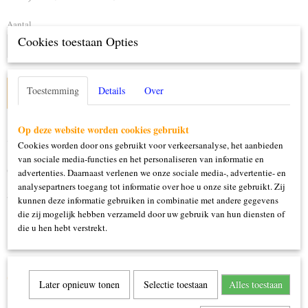
Aantal
Cookies toestaan Opties
Toestemming
Details
Over
IN WINKELWAGEN
Op deze website worden cookies gebruikt
Specificaties
Cookies worden door ons gebruikt voor verkeersanalyse, het aanbieden
van sociale media-functies en het personaliseren van informatie en
Productcode
Omschrijving
advertenties. Daarnaast verlenen we onze sociale media-, advertentie- en
52203
analysepartners toegang tot informatie over hoe u onze site gebruikt. Zij
54cm x 54cm
kunnen deze informatie gebruiken in combinatie met andere gegevens
die zij mogelijk hebben verzameld door uw gebruik van hun diensten of
die u hen hebt verstrekt.
Ook interessant
Later opnieuw tonen
Selectie toestaan
Alles toestaan