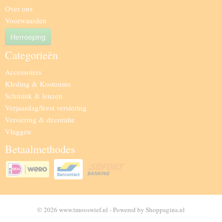
Over ons
Voorwaarden
Herroeping
Categorieën
Accessoires
Kleding & Kostuums
Schmink & lenzen
Verjaardag/feest versiering
Versiering & decoratie
Vlaggen
Betaalmethodes
© 2026 www.tmooswief.nl - Powered by Shoppagina.nl